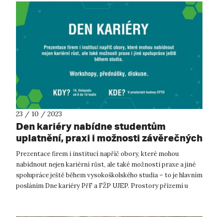
23 / 10 / 2023
Den kariéry nabídne studentům
uplatnění, praxi i možnosti závěrečných
prací
Prezentace firem i institucí napříč obory, které mohou
nabídnout nejen kariérní růst, ale také možnosti praxe a jiné
spolupráce ještě během vysokoškolského studia – to je hlavním
posláním Dne kariéry PřF a FŽP UJEP. Prostory přízemí u
ForRest Café a...