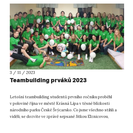
3 / 11 / 2023
Teambuilding prváků 2023
Letošní teambuilding studentů prvního ročníku proběhl
v polovině října ve městě Krásná Lípa v těsné blízkosti
národního parku České Švýcarsko. Co jsme všechno stihli a
viděli, se dozvíte ve zprávě sepsané Jitkou Elznicovou,
garantkou předmětu Úvod do ...