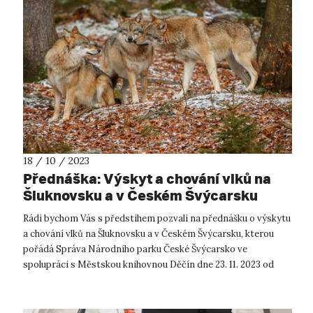
18 / 10 / 2023
Přednáška: Výskyt a chování vlků na
Šluknovsku a v Českém Švýcarsku
Rádi bychom Vás s předstihem pozvali na přednášku o výskytu
a chování vlků na Šluknovsku a v Českém Švýcarsku, kterou
pořádá Správa Národního parku České Švýcarsko ve
spolupráci s Městskou knihovnou Děčín dne 23. 11. 2023 od
18:00. Přednášet bude In...