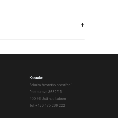
Kontakt:
Fakulta životního prostředí
Pasteurova 3632/15
400 96 Ústí nad Labem
Tel: +420 475 286 222