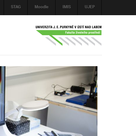
STAG
Moodle
IMIS
UJEP