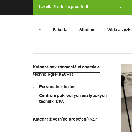
Fakulta životního prostředí
⌂
Fakulta
Studium
Věda a výzk
Katedra environmentální chemie a
technologie (KECHT)
Personální složení
Centrum pokročilých analytických
technik (CPAT)
Katedra životního prostředí (KŽP)