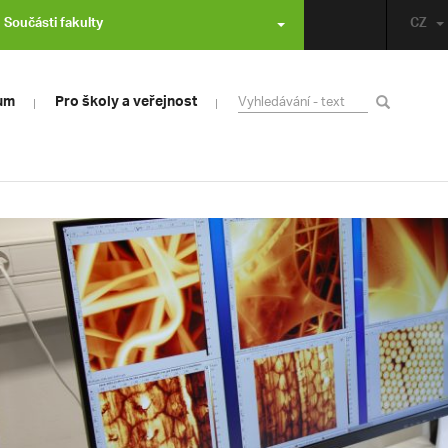
Součásti fakulty
CZ
um
Pro školy a veřejnost