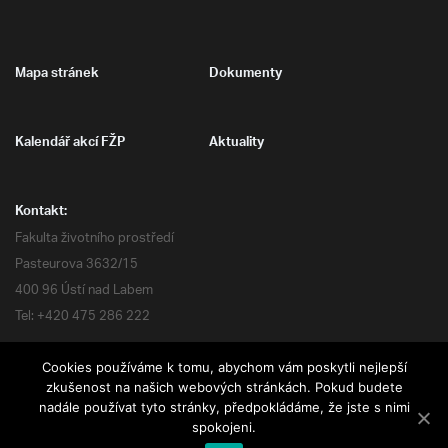
Mapa stránek
Dokumenty
Kalendář akcí FŽP
Aktuality
Kontakt:
Fakulta životního prostředí
Pasteurova 3632/15
400 96 Ústí nad Labem
Tel: +420 475 286 222
Cookies používáme k tomu, abychom vám poskytli nejlepší
zkušenost na našich webových stránkách. Pokud budete
nadále používat tyto stránky, předpokládáme, že jste s nimi
Všechna práva vyhrazena
spokojeni.