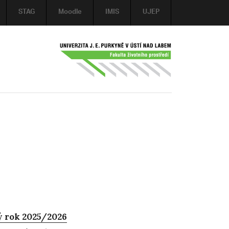
STAG
Moodle
IMIS
UJEP
ý rok 2025/2026