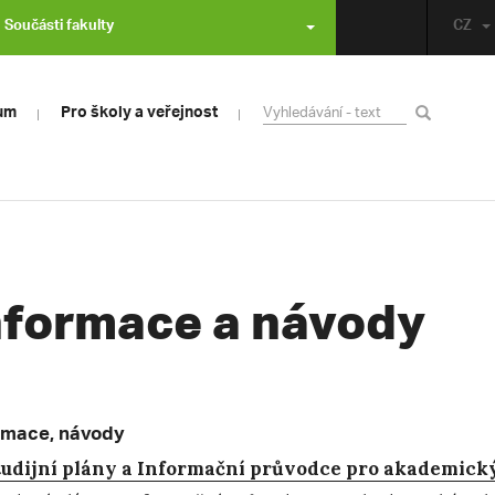
Součásti fakulty
CZ
um
Pro školy a veřejnost
nformace a návody
rmace, návody
tudijní plány a Informační průvodce pro akademick