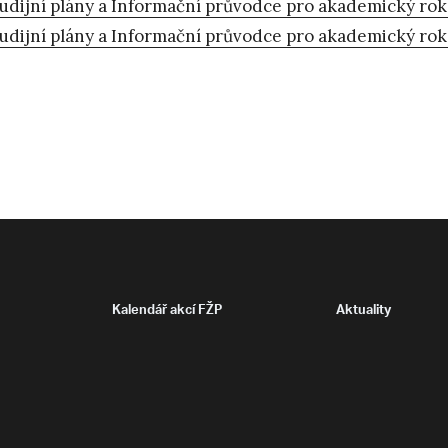
udijní plány a Informační průvodce pro akademický ro
udijní plány a Informační průvodce pro akademický ro
Kalendář akcí FŽP
Aktuality