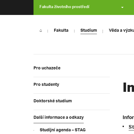
Fakulta životního prostředí
⌂
Fakulta
Studium
Věda a výzk
Pro uchazeče
I
Pro studenty
Doktorské studium
Info
Další informace a odkazy
S
Studijní agenda – STAG