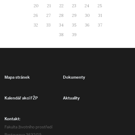
20
21
22
23
24
25
26
27
28
29
30
31
32
33
34
35
36
37
38
39
Mapa stránek
Dokumenty
Kalendář akcí FŽP
Aktuality
Kontakt:
Fakulta životního prostředí