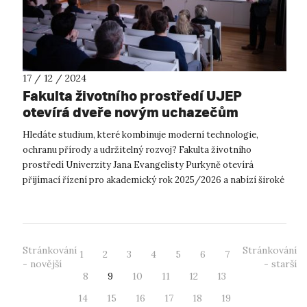
17 / 12 / 2024
Fakulta životního prostředí UJEP
otevírá dveře novým uchazečům
Hledáte studium, které kombinuje moderní technologie,
ochranu přírody a udržitelný rozvoj? Fakulta životního
prostředí Univerzity Jana Evangelisty Purkyně otevírá
přijímací řízení pro akademický rok 2025/2026 a nabízí široké
možnosti studia, jak pro ...
Stránkování
Stránkování
1
2
3
4
5
6
7
- novější
- starší
8
9
10
11
12
13
14
15
16
17
18
19