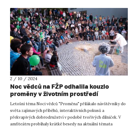
2 / 10 / 2024
Noc vědců na FŽP odhalila kouzlo
proměny v životním prostředí
Letošní téma Noci vědců "Proměna" přilákalo návštěvníky do
světa zajímavých příběhů, interaktivních pokusů a
překvapivých dobrodružství v podobě tvořivých dílniček. V
amfiteátru probíhaly krátké besedy na aktuální témata
výzkumu, ve kterých byla zdůra...