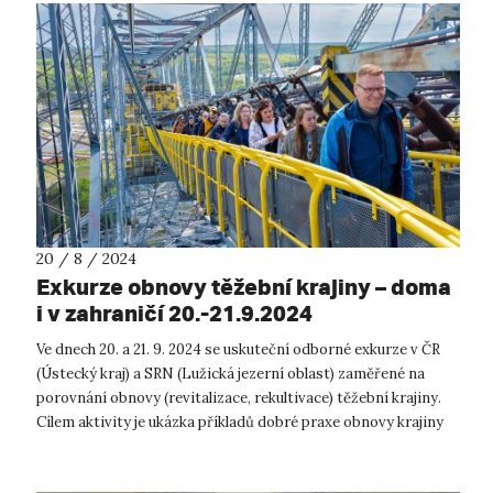
20 / 8 / 2024
Exkurze obnovy těžební krajiny – doma
i v zahraničí 20.-21.9.2024
Ve dnech 20. a 21. 9. 2024 se uskuteční odborné exkurze v ČR
(Ústecký kraj) a SRN (Lužická jezerní oblast) zaměřené na
porovnání obnovy (revitalizace, rekultivace) těžební krajiny.
Cílem aktivity je ukázka příkladů dobré praxe obnovy krajiny
po těžbě h...