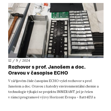
12 / 9 / 2024
Rozhovor s prof. Janošem a doc.
Oravou v časopise ECHO
V zářijovém čísle časopisu ECHO vyšel rozhovor s prof.
Janošem a doc. Oravou z katedry environmentální chemie a
technologie týkající se projektu INNERANT, jež je řešen
v rámci programové výzvy Horizont Evropa – Batt4EU a
zabývá se vývojem nových materi...