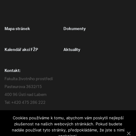
Mapa stránek
Dokumenty
Kalendář akcí FŽP
Aktuality
Kontakt:
Fakulta životního prostředí
Pasteurova 3632/15
400 96 Ústí nad Labem
Tel: +420 475 286 222
Cookies používáme k tomu, abychom vám poskytli nejlepší
zkušenost na našich webových stránkách. Pokud budete
nadále používat tyto stránky, předpokládáme, že jste s nimi
Všechna práva vyhrazena