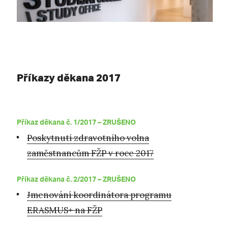
Příkazy děkana 2017
Příkaz děkana č. 1/2017 –
ZRUŠENO
Poskytnutí zdravotního volna
zaměstnancům FŽP v roce 2017
Příkaz děkana č. 2/2017 –
ZRUŠENO
Jmenování koordinátora programu
ERASMUS+ na FŽP