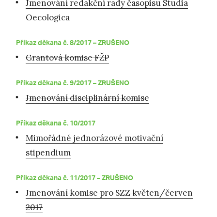
Jmenování redakční rady časopisu Studia
Oecologica
Příkaz děkana č. 8/2017 –
ZRUŠENO
Grantová komise FŽP
Příkaz děkana č. 9/2017 –
ZRUŠENO
Jmenování disciplinární komise
Příkaz děkana č. 10/2017
Mimořádné jednorázové motivační
stipendium
Příkaz děkana č. 11/2017 –
ZRUŠENO
Jmenování komise pro SZZ květen/červen
2017