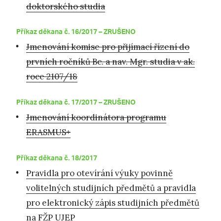
doktorského studia
Příkaz děkana č. 16/2017 –
ZRUŠENO
Jmenování komise pro přijímací řízení do
prvních ročníků Bc. a nav. Mgr. studia v ak.
roce 2107/18
Příkaz děkana č. 17/2017 –
ZRUŠENO
Jmenování koordinátora programu
ERASMUS+
Příkaz děkana č. 18/2017
Pravidla pro otevírání výuky povinně
volitelných studijních předmětů a pravidla
pro elektronický zápis studijních předmětů
na FŽP UJEP