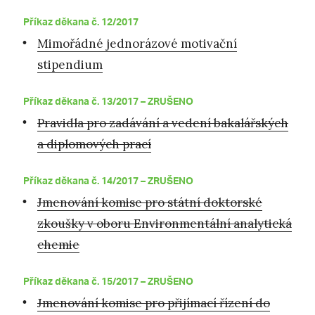
Příkaz děkana č. 12/2017
Mimořádné jednorázové motivační
stipendium
Příkaz děkana č. 13/2017 – ZRUŠENO
Pravidla pro zadávání a vedení bakalářských
a diplomových prací
Příkaz děkana č. 14/2017 –
ZRUŠENO
Jmenování komise pro státní doktorské
zkoušky v oboru Environmentální analytická
chemie
Příkaz děkana č. 15/2017 –
ZRUŠENO
Jmenování komise pro přijímací řízení do