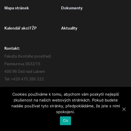
Mapa stránek
Dokumenty
Kalendář akcí FŽP
Aktuality
Kontakt:
Fakulta životního prostředí
Pasteurova 3632/15
400 96 Ústí nad Labem
Tel: +420 475 286 222
Cookies používáme k tomu, abychom vám poskytli nejlepší
zkušenost na našich webových stránkách. Pokud budete
nadále používat tyto stránky, předpokládáme, že jste s nimi
Všechna práva vyhrazena
spokojeni.
Ok