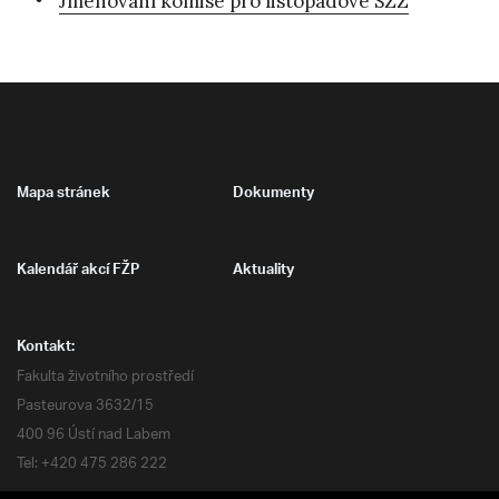
Jmenování komise pro listopadové SZZ
Mapa stránek
Dokumenty
Kalendář akcí FŽP
Aktuality
Kontakt:
Fakulta životního prostředí
Pasteurova 3632/15
400 96 Ústí nad Labem
Tel: +420 475 286 222