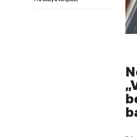
Pro školy a veřejnost
N
„
b
b