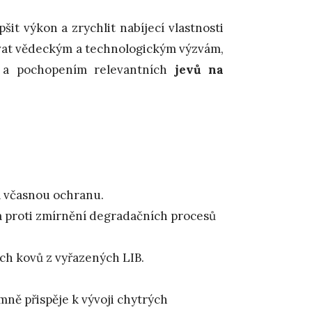
pšit výkon a zrychlit nabíjecí vlastnosti
ovat vědeckým a technologickým výzvám,
a pochopením relevantních
jevů na
a včasnou ochranu.
a proti zmírnění degradačních procesů
ých kovů z vyřazených LIB.
ně přispěje k vývoji chytrých