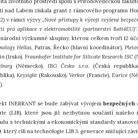
lta životního prostředí spolu s Přírodovědeckou fakul
tí nad Labem získala grant z rámcového programu 
2) v rámci výzvy „
Nové přístupy k vývoji zvýšené bezpečn
rií pro aplikace v elektromobilitě (partnerství Batt4EU)
“
národní výzkumné skupiny, kterou celkem tvoří 12 úča
nology Hellas
, Patras, Řecko (hlavní koordinátor),
Pleio
in
(Irsko),
Fraunhofer Institute for Silicate Research ISC
(
zburg
(Německo),
IBG Česko s.r.o.
(Česká republik
blika),
Keysight
(Rakousko),
Verkor
(Francie),
Eurice
(Ně
).
ekt INERRANT se bude zabývat vývojem
bezpečných 
rie (LIB), které jsou již nezbytnou součástí našeho 
adu s technickými a ekonomickými standardy stanov
0
, který cílí na technologie LIB 3. generace snižující záv