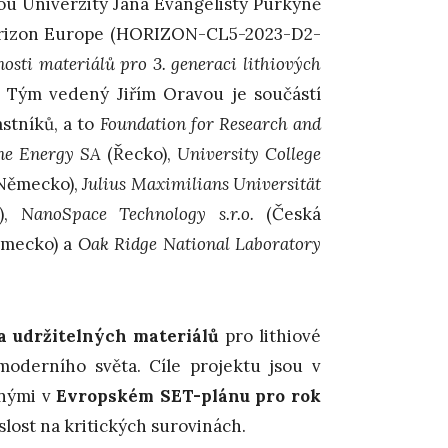
tou Univerzity Jana Evangelisty Purkyně
Horizon Europe (HORIZON-CL5-2023-D2-
osti materiálů pro 3. generaci lithiových
. Tým vedený Jiřím Oravou je součástí
stníků, a to
Foundation for Research and
ne Energy SA
(Řecko),
University College
Německo),
Julius Maximilians Universität
a),
NanoSpace Technology s.r.o.
(Česká
mecko) a
Oak Ridge National Laboratory
a udržitelných materiálů
pro lithiové
moderního světa. Cíle projektu jsou v
enými v
Evropském SET-plánu pro rok
islost na kritických surovinách.