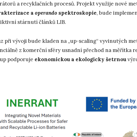
rátorů a recyklačních procesů. Projekt využije nové m
akterizace a
operando
spektroskopie
, bude implemen
iktivní stárnutí článků LIB.
z při vývoji bude kladen na „up-scaling“ vyvinutých me
nciálně z komerční sféry usnadní přechod na měřítka re
tup podporuje
ekonomickou a ekologicky šetrnou
výro