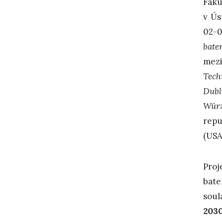
Faku
v Ús
02-0
bate
mezi
Tech
Dubl
Wür
repu
(USA
Proj
bate
soul
203