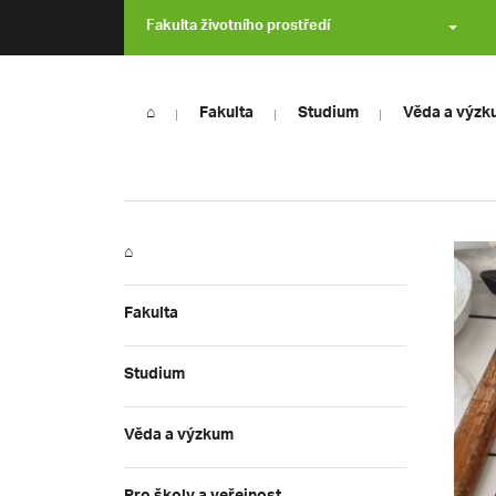
Fakulta životního prostředí
⌂
Fakulta
Studium
Věda a výzk
⌂
Fakulta
Studium
Věda a výzkum