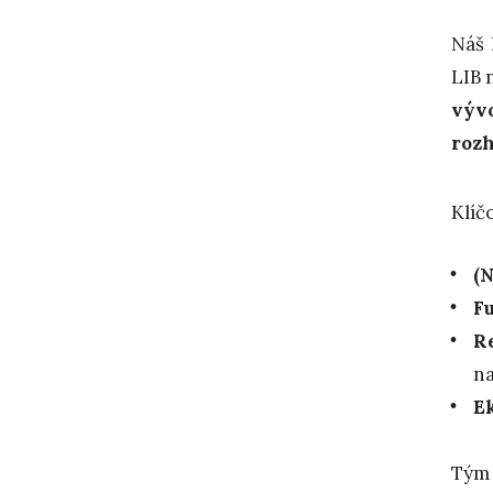
Náš 
LIB 
výv
roz
Klíč
(
F
R
na
E
Tým 