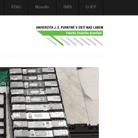
STAG
Moodle
IMIS
UJEP