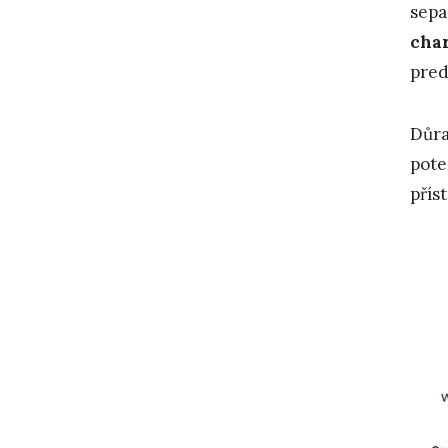
sepa
char
pred
Důra
pote
přís