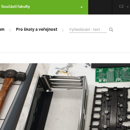
Součásti fakulty
CZ
um
Pro školy a veřejnost