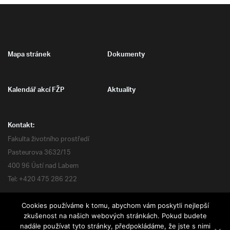
Mapa stránek
Dokumenty
Kalendář akcí FŽP
Aktuality
Kontakt:
Fakulta životního prostředí
Pasteurova 3632/15
400 96 Ústí nad Labem
Tel: +420 475 286 222
Cookies používáme k tomu, abychom vám poskytli nejlepší
zkušenost na našich webových stránkách. Pokud budete
nadále používat tyto stránky, předpokládáme, že jste s nimi