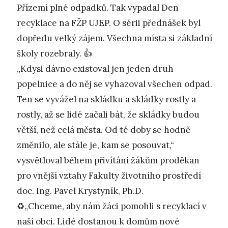
Přízemí plné odpadků. Tak vypadal Den
recyklace na FŽP UJEP. O sérii přednášek byl
dopředu velký zájem. Všechna místa si základní
školy rozebraly. 👍
„Kdysi dávno existoval jen jeden druh
popelnice a do něj se vyhazoval všechen odpad.
Ten se vyvážel na skládku a skládky rostly a
rostly, až se lidé začali bát, že skládky budou
větší, než celá města. Od té doby se hodně
změnilo, ale stále je, kam se posouvat,“
vysvětloval během přivítání žákům proděkan
pro vnější vztahy Fakulty životního prostředí
doc. Ing. Pavel Krystyník, Ph.D.
♻️„Chceme, aby nám žáci pomohli s recyklací v
naší obci. Lidé dostanou k domům nové