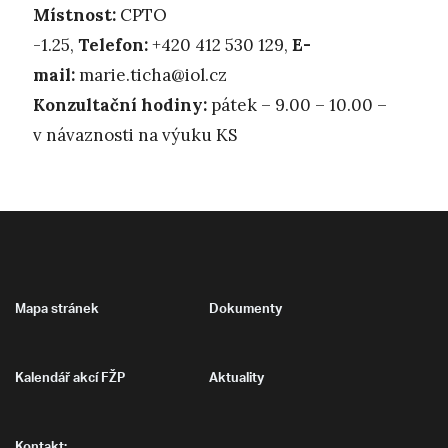
Místnost:
CPTO
-1.25,
Telefon:
+420 412 530 129,
E-
mail:
marie.ticha@iol.cz
Konzultační hodiny:
pátek – 9.00 – 10.00 –
v návaznosti na výuku KS
Mapa stránek
Dokumenty
Kalendář akcí FŽP
Aktuality