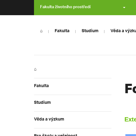
Fakulta životního prostředí
⌂
Fakulta
Studium
Věda a výzk
⌂
F
Fakulta
Studium
Věda a výzkum
Ext