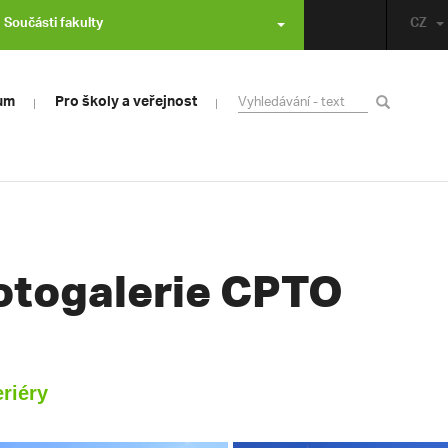
Součásti fakulty
CZ
um
Pro školy a veřejnost
otogalerie CPTO
eriéry