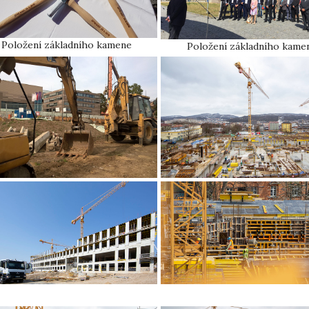
Položení základního kamene
Položení základního kame