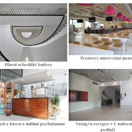
Prostory univerzitní men
Hlavní schodiště budovy
nek s kávou a dalšimi pochutinami
Vstup/u recepce v 1. nadze
podlaží