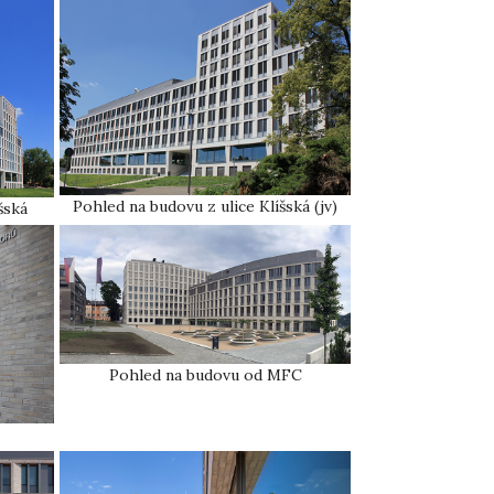
Pohled na budovu z ulice Klíšská (jv)
šská
Pohled na budovu od MFC