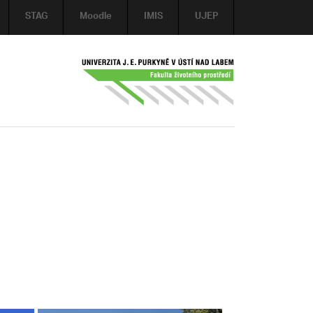
STAG
Moodle
IMIS
UJEP