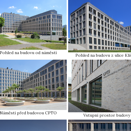
Pohled na budovu od náměstí
Pohled na budovu z ulice Klí
Náměstí před budovou CPTO
Vstupní prostor budovy