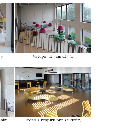
zy
Vstupní atrium CPTO
mním
Jedno z respirií pro studenty