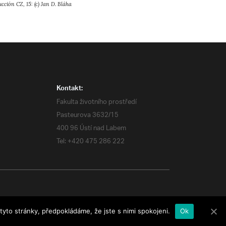
ucción CZ, 15: (c) Jan D. Bláha
Kontakt:
Fakulta životního prostředí
Pasteurova 3632/15
400 96 Ústí nad Labem
Tel: +420 475 286 222
to stránky, předpokládáme, že jste s nimi spokojeni.
Ok