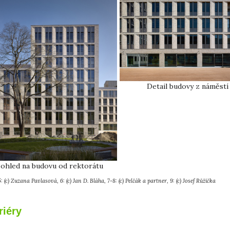
Detail budovy z náměstí
ohled na budovu od rektorátu
: (c) Zuzana Pavlasová, 6: (c) Jan D. Bláha, 7-8: (c) Pelčák a partner, 9: (c) Josef Růžička
riéry