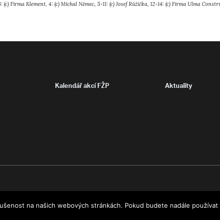
: (c) Firma Klement, 4: (c) Michal Němec, 5-11: (c) Josef Růžička, 12-14: (c) Firma Ulma Constr
Kalendář akcí FŽP
Aktuality
ušenost na našich webových stránkách. Pokud budete nadále používat ty