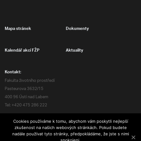
Mapa stránek
Dokumenty
Kalendář akcí FŽP
Aktuality
Kontakt:
Fakulta životního prostředí
Pasteurova 3632/15
400 96 Ústí nad Labem
Tel: +420 475 286 222
Cookies používáme k tomu, abychom vám poskytli nejlepší
zkušenost na našich webových stránkách. Pokud budete
nadále používat tyto stránky, předpokládáme, že jste s nimi
Všechna práva vyhrazena
spokojeni.