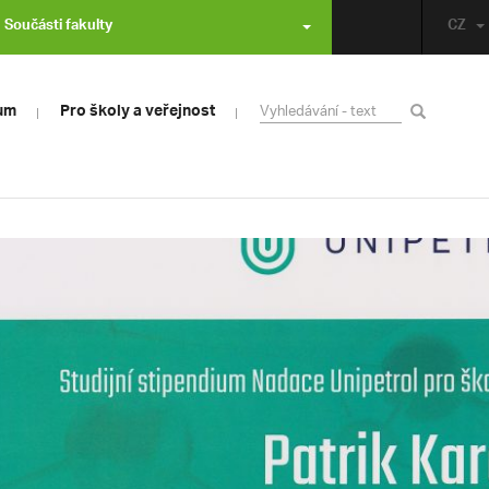
Součásti fakulty
CZ
um
Pro školy a veřejnost