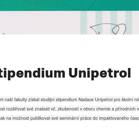
tipendium Unipetrol
t naší fakulty získal studijní stipendium Nadace Unipetrol pro školní 
st rozšiřovat své znalosti vč. zkušeností v oboru chemie a přírodních 
pak na možnost publikovat své seminární práce do impaktovaného časo