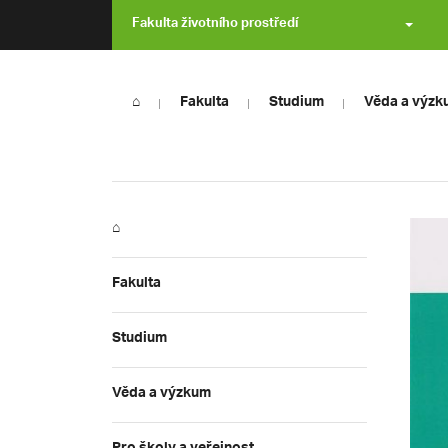
Fakulta životního prostředí
⌂
Fakulta
Studium
Věda a výzk
⌂
Fakulta
Studium
Věda a výzkum