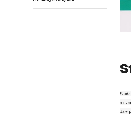
Pro školy a veřejnost
S
Studen
možno
dále 