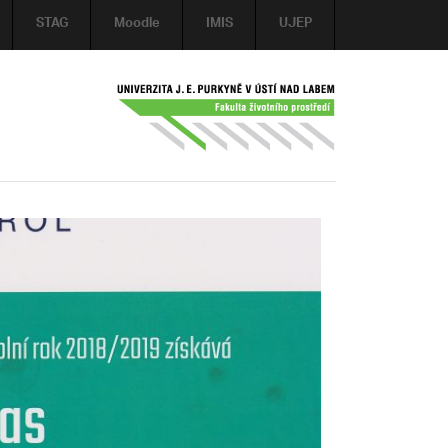
STAG
Moodle
IMIS
UJEP