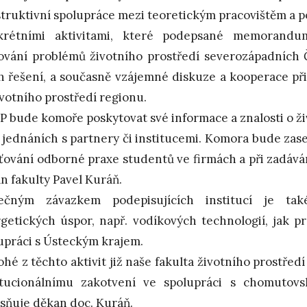
truktivní spolupráce mezi teoretickým pracovištěm a p
krétními aktivitami, které podepsané memorandu
vání problémů životního prostředí severozápadních 
ch řešení, a současně vzájemné diskuze a kooperace př
ivotního prostředí regionu.
P bude komoře poskytovat své informace a znalosti o ž
ři jednáních s partnery či institucemi. Komora bude za
šťování odborné praxe studentů ve firmách a při zadáván
n fakulty Pavel Kuráň.
lečným závazkem podepisujících institucí je ta
getických úspor, např. vodíkových technologií, jak pr
upráci s Ústeckým krajem.
hé z těchto aktivit již naše fakulta životního prostředí 
itucionálnímu zakotvení ve spolupráci s chomutov
sňuje děkan doc. Kuráň.