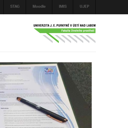
STAG
Moodle
IMIS
UJEP