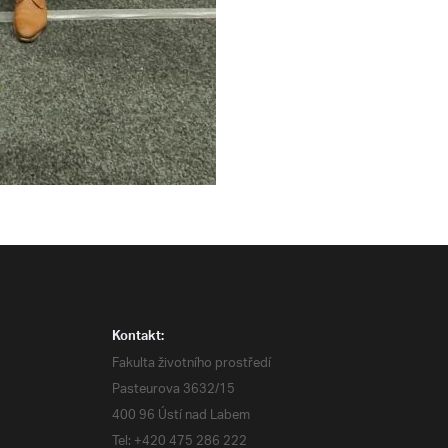
Kontakt:
Fakulta životního prostředí
Pasteurova 3632/15
400 96 Ústí nad Labem
Tel: +420 475 286 222