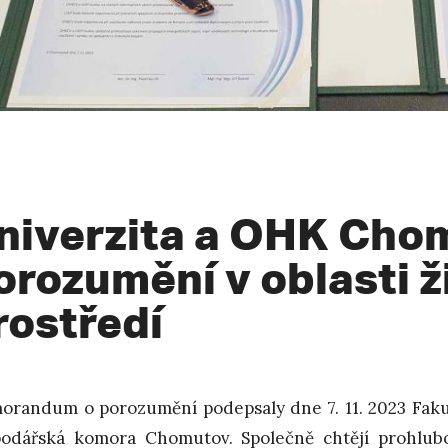
niverzita a OHK Chom
orozumění v oblasti ž
rostředí
randum o porozumění podepsaly dne 7. 11. 2023 Fakul
odářská komora Chomutov. Společně chtějí prohlub