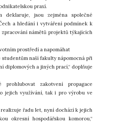
odnikatelskou praxí.
m deklaruje, jsou zejména společné
Čech a hledání i vytváření podmínek k
i zpracování námětů projektů týkajících
ivotním prostředí a napomáhat
se studentům naší fakulty nápomocná při
í diplomových a jiných prací,“ doplňuje
ké prohlubovat zakotvení propagace
o jejich využívání, tak i pro výrobu ve
realizuje řadu let, nyní dochází k jejich
skou okresní hospodářskou komorou,“