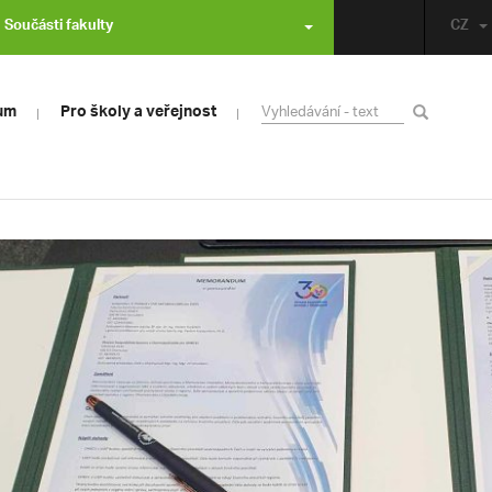
Součásti fakulty
CZ
um
Pro školy a veřejnost