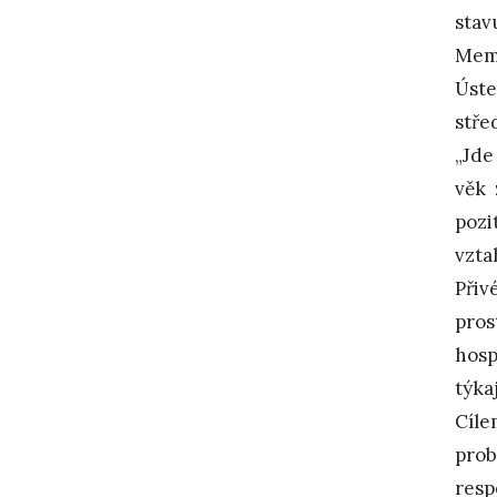
stav
Mem
Úste
stře
„Jde
věk 
pozi
vzta
Přiv
pros
hosp
týka
Cíl
pro
res