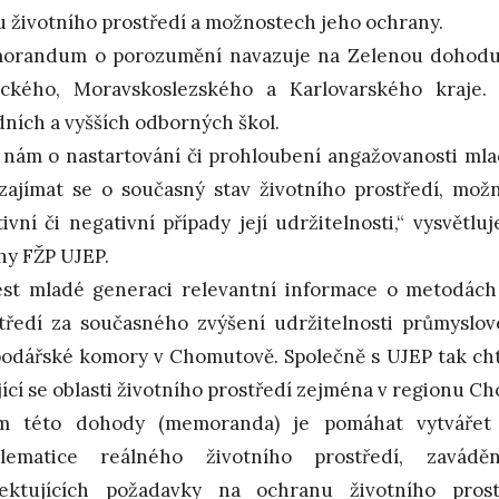
u životního prostředí a možnostech jeho ochrany.
orandum o porozumění navazuje na Zelenou dohodu
ckého, Moravskoslezského a Karlovarského kraje. 
dních a vyšších odborných škol.
 nám o nastartování či prohloubení angažovanosti mla
zajímat se o současný stav životního prostředí, možn
tivní či negativní případy její udržitelnosti,“ vysvětl
hy FŽP UJEP.
ést mladé generaci relevantní informace o metodách
tředí za současného zvýšení udržitelnosti průmyslov
odářské komory v Chomutově. Společně s UJEP tak chtě
jící se oblasti životního prostředí zejména v regionu 
em této dohody (memoranda) je pomáhat vytvářet
blematice reálného životního prostředí, zavádě
pektujících požadavky na ochranu životního pros