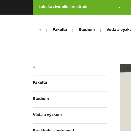
Fakulta životního prostředí
⌂
Fakulta
Studium
Věda a výzk
⌂
Fakulta
Studium
Věda a výzkum