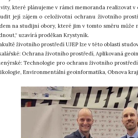
ivity, které plánujeme v rámci memoranda realizovat v
udit její zájem o celoživotní ochranu životního prost
dem na studijní obory, které jim v tomto směru může n
dnout,“ uzavírá proděkan Krystyník.
akultě životního prostředí UJEP lze v této oblasti studo
kalářské: Ochrana životního prostředí, Aplikovaná geoi
ženýrské: Technologie pro ochranu životního prostředí
xikologie, Environmentální geoinformatika, Obnova kraj