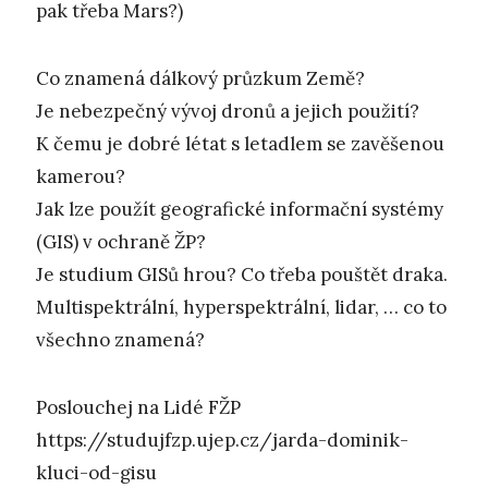
pak třeba Mars?)
Co znamená dálkový průzkum Země?
Je nebezpečný vývoj dronů a jejich použití?
K čemu je dobré létat s letadlem se zavěšenou
kamerou?
Jak lze použít geografické informační systémy
(GIS) v ochraně ŽP?
Je studium GISů hrou? Co třeba pouštět draka.
Multispektrální, hyperspektrální, lidar, … co to
všechno znamená?
Poslouchej na Lidé FŽP
https://studujfzp.ujep.cz/jarda-dominik-
kluci-od-gisu