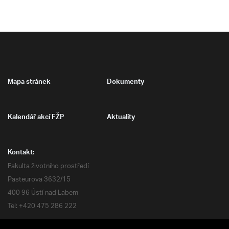
Mapa stránek
Dokumenty
Kalendář akcí FŽP
Aktuality
Kontakt:
Fakulta životního prostředí
Pasteurova 3632/15
400 96 Ústí nad Labem
Tel: +420 475 286 222