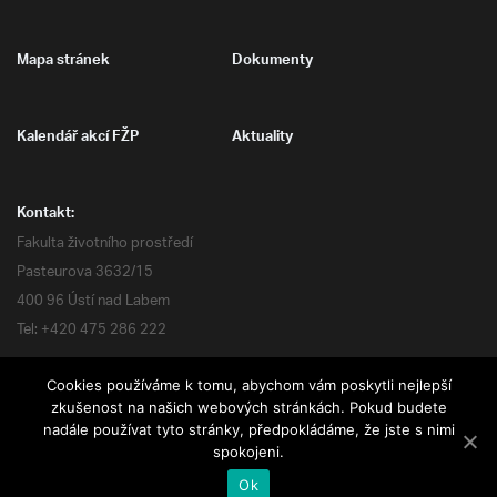
Mapa stránek
Dokumenty
Kalendář akcí FŽP
Aktuality
Kontakt:
Fakulta životního prostředí
Pasteurova 3632/15
400 96 Ústí nad Labem
Tel: +420 475 286 222
Cookies používáme k tomu, abychom vám poskytli nejlepší
zkušenost na našich webových stránkách. Pokud budete
nadále používat tyto stránky, předpokládáme, že jste s nimi
Všechna práva vyhrazena
spokojeni.
Ok