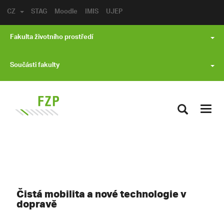
CZ
STAG
Moodle
IMIS
UJEP
Fakulta životního prostředí
Součásti fakulty
Toggl
navig
Čistá mobilita a nové technologie v
dopravě